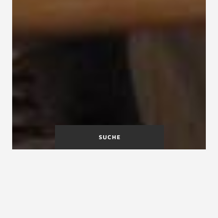
SUCHE
A
B
C
D
E
F
G
H
I
J
K
L
M
N
O
P
Q