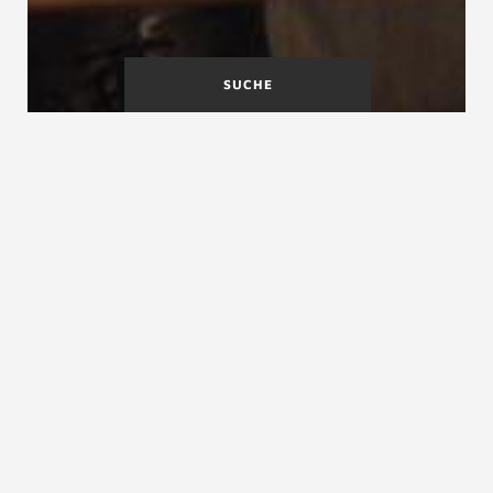
SUCHE
Todesfälle auf Treppen
Toleranzmaße
Toleranzen
Toleranzen, Toleranzmaße, Maßabweichungen,
Maßtoleranzen, Maßhaltigkeit, Abmaß,
Stufentoleranzen, Treppentoleranzen,
Grenzabweichungen, zulässige Abweichungen
Toleranzen bedeuten im technischen Sinne zulässige
Maßabweichungen. Mit Toleranz bezeichnet man im