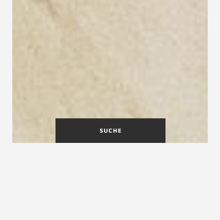
SUCHE
Klapptreppen
Platzsparende Klapptreppen
von Treppenmeister