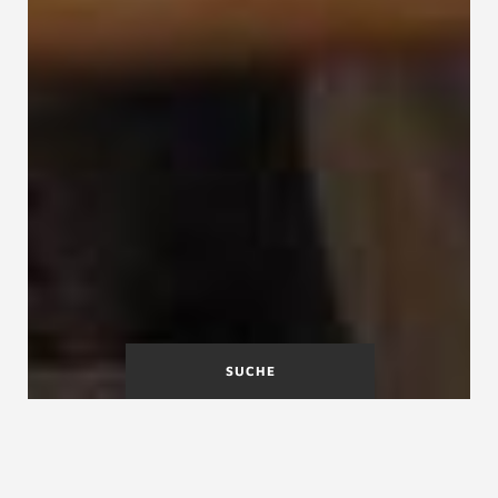
SUCHE
Merkblatt für Treppen
Messregeln und
Konstruktion gewendelter