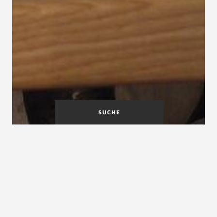
SUCHE
A
B
C
D
E
F
G
H
I
J
K
L
M
N
O
P
Q
R
S
T
U
V
W
X
Y