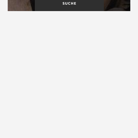
SUCHE
Bau-
Baugesetze
berufsgenossenschaft
Bauaufsichtliche Zulassung
siehe
Zulassungen
ZURÜCK ZUM LEXIKON
NACH OBEN