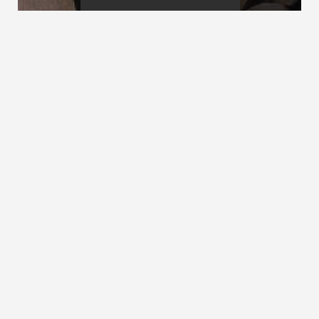
Scheibentreppe
Schiebetreppe
Scherentreppe
siehe Bodentreppen
ZURÜCK ZUM LEXIKON
NACH OBEN