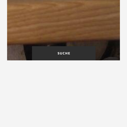
SUCHE
Geschoß
Geschosspodest
Geschosshöhe
Geschosshöhe
Die Geschoßhöhe ist das lotrechte Maß zwischen dem