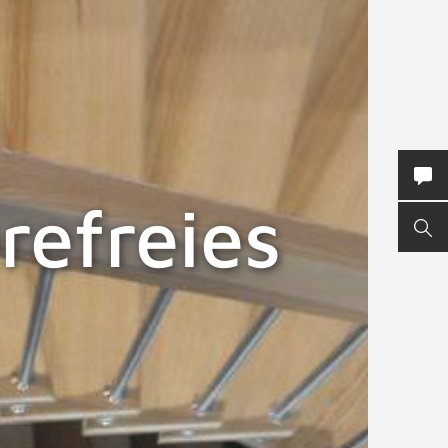
KON
refreies
SUC