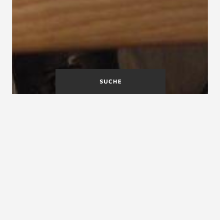
SUCHE
Betonfertigtreppe
Betonwerkstein-treppen
Betontreppe Definition
Betontreppe, Fertigbetontreppe,
Betonfertigtreppe, Ortbetontreppe
Die Betontreppe ist ein aus Stahlbeton entweder im