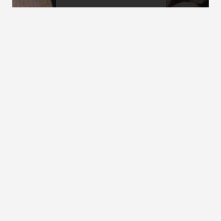
Behindertenlift
Belastungsfähigkeit
Belastungsannahmen
siehe
Nutzlasten
ZURÜCK ZUM LEXIKON
NACH OBEN