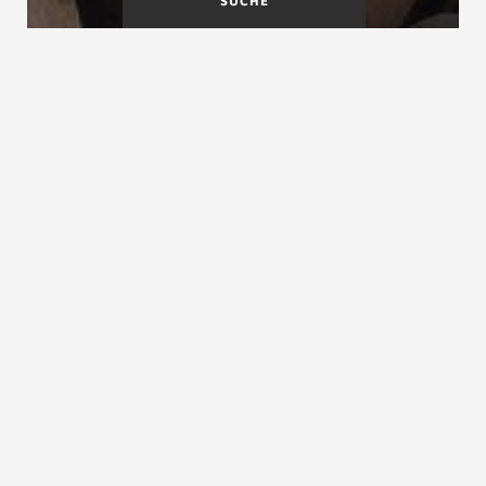
SUCHE
Baustellenaufmass
Behindertengerechte
Treppen
Bautreppe Definition
Bautreppe, Rohbautreppe
Die
Bautreppe
ist eine vorübergehend errichtete
Treppe
zum Erreichen von Arbeitsplätzen bei
Bauarbeiten. Mit Rohbautreppen werden bereits nach
der Deckenfertigstellung sicher und rasch erreichbare
Geschoßzugänge geschaffen, die wie alle Baugerüste
und Umwehrungen den Arbeitsschutzvorschriften
entsprechen müssen. Ferner bezeichnet man als
Rohbautreppe auch Treppenkonstruktionen im